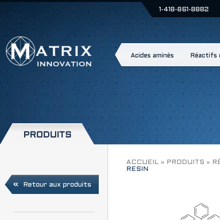
1-418-861-8882
Acides aminés
Réactifs
PRODUITS
FMOC-L-GLN(TRT)-
ACCUEIL
»
PRODUITS
»
R
RESIN
Retour aux produits