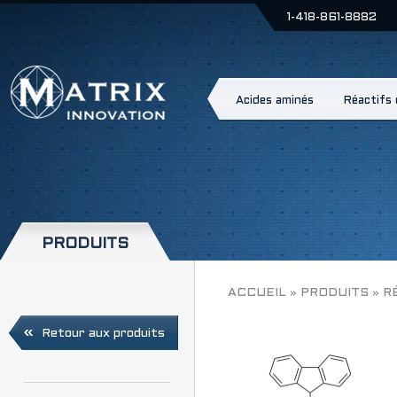
1-418-861-8882
Acides aminés
Réactifs
PRODUITS
RINK AMIDE AM RES
ACCUEIL
»
PRODUITS
»
R
Retour aux produits