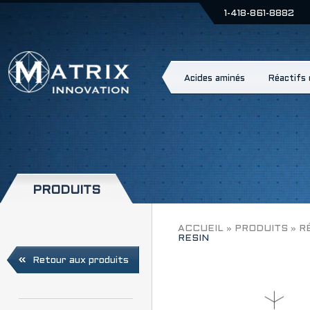
1-418-861-8882
Acides aminés
Réactifs
PRODUITS
FMOC-L-THR(TBU)-
ACCUEIL
»
PRODUITS
»
R
RESIN
Retour aux produits